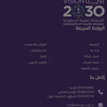
الروابط السريعة
الرئيسية
اللوائح والسياسات
نبذة عنا
للاستفسارات
حساب الزكاة
الاخبار
منصة التبرعات
التقرير السنوي
ترخيص الجمعية
إتصل بنا
0593558465 الإدارة
0548810109 القسم النسائي
0593550196 الشؤون التعليمية (بنين)
info@ahsaqts.org.sa