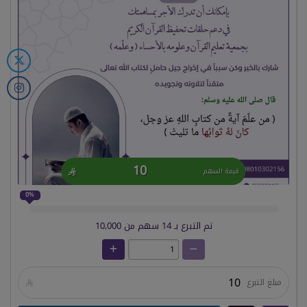
10

قيمة السهم
0%
تم التبرع بـ
14
سهم من
10,000
مبلغ التبرع
