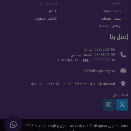
نبذة عنا
للاستفسارات
حساب الزكاة
الاخبار
منصة التبرعات
التقرير السنوي
ترخيص الجمعية
إتصل بنا
0593558465 الإدارة
0548810109 القسم النسائي
0593550196 الشؤون التعليمية (بنين)
info@ahsaqts.org.sa
المنطقة الشرقية - محافظة الأحساء - الهفوف - الصالحية
تجدنا على
جميع الحقوق محفوظة © جمعية تعليم القرآن وعلومه بالأحساء 2026